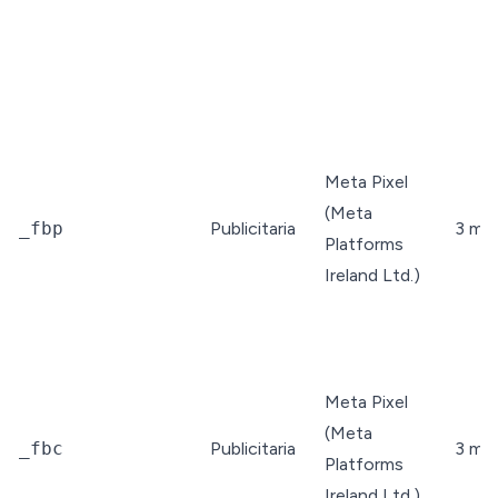
Meta Pixel
(Meta
_fbp
Publicitaria
3 me
Platforms
Ireland Ltd.)
Meta Pixel
(Meta
_fbc
Publicitaria
3 me
Platforms
Ireland Ltd.)