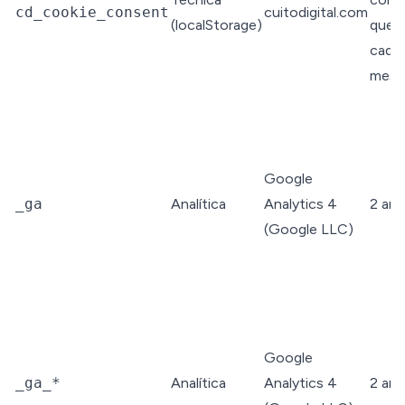
cd_cookie_consent
cuitodigital.com
(localStorage)
que 
caduc
mese
Google
_ga
Analítica
Analytics 4
2 añ
(Google LLC)
Google
_ga_*
Analítica
Analytics 4
2 añ