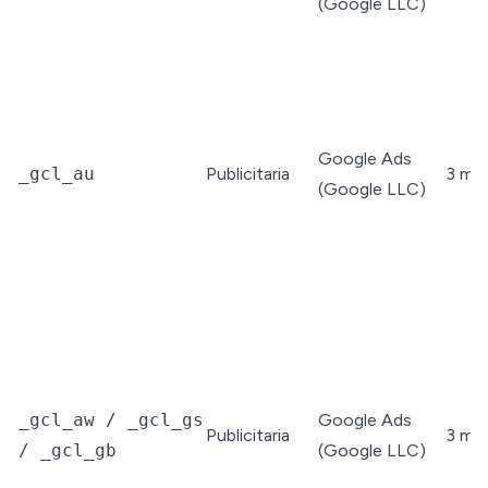
(Google LLC)
Google Ads
_gcl_au
Publicitaria
3 me
(Google LLC)
_gcl_aw / _gcl_gs
Google Ads
Publicitaria
3 me
/ _gcl_gb
(Google LLC)